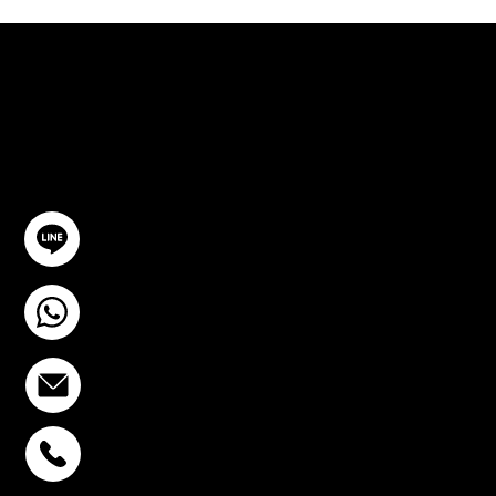
ปรึกษาฟรี
ติดต่อเรา
@YourSTC
+6693-809-6721
info@stcstemcell.com
พหลโยธิน 32
+6693-809-6721