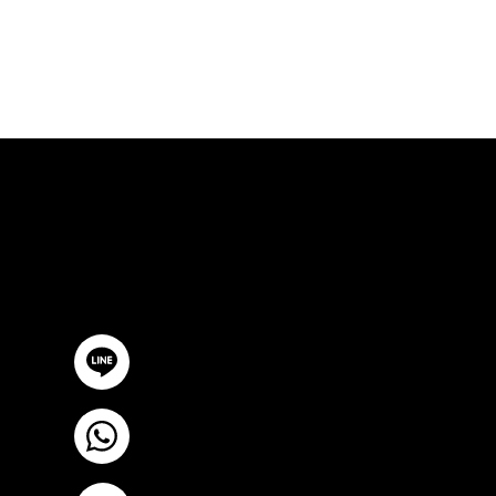
ปรึกษาฟรี
ติดต่อเรา
@YourSTC
+6693-809-6721