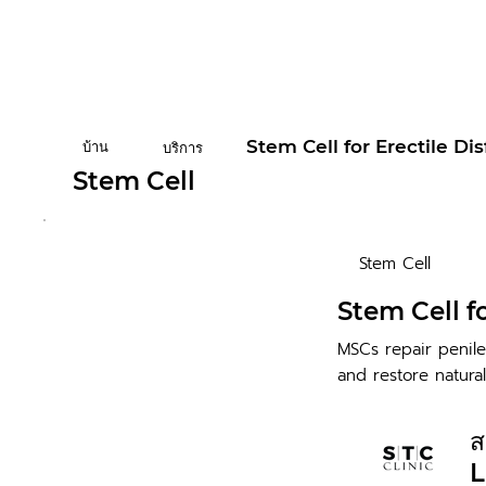
Stem Cell for Erectile Di
บ้าน
บริการ
Stem Cell
Stem Cell
Stem Cell f
MSCs repair penile
and restore natura
ส
L