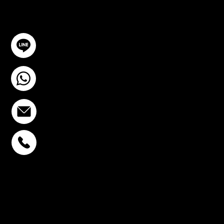
ติดต่อเรา
@YourSTC
+6693-809-6721
info@stcstemcell.com
พหลโยธิน 32
+6693-809-6721
สุขุมวิท 39
+6681-950-9197
เซ็นจูรี่ อนุสาวรีย์ฯ
+6699-892-9197