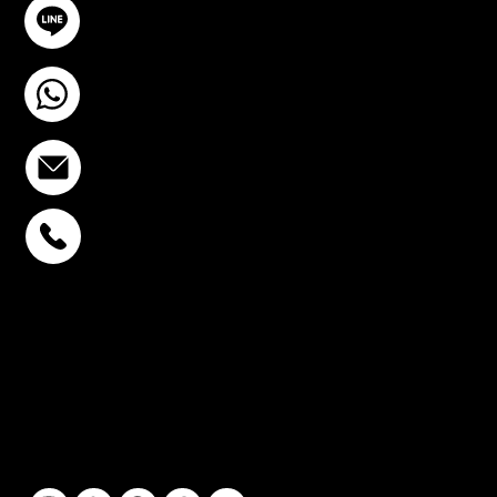
@YourSTC
+6693-809-6721
info@stcstemcell.com
พหลโยธิน 32
+6693-809-6721
สุขุมวิท 39
+6681-950-9197
เซ็นจูรี่ อนุสาวรีย์ฯ
+6699-892-9197
ติดตามเรา