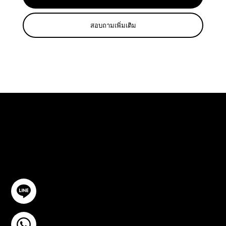
สอบถามเพิ่มเติม
ปรึกษาฟรี
ติดต่อเรา
@YourSTC
+6693-809-6721