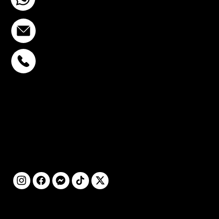
info@stcstemcell.com
พหลโยธิน 32
+6693-809-6721
สุขุมวิท 39
+6681-950-9197
เซ็นจูรี่ อนุสาวรีย์ฯ
+6699-892-9197
ติดตามเรา
©2025 โดย STC