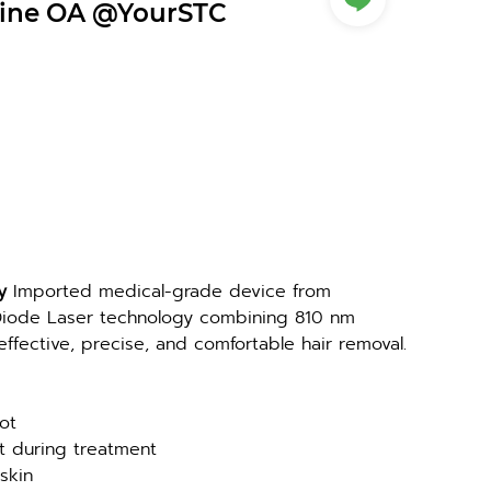
ine OA @YourSTC
y 
Imported medical-grade device from 
ode Laser technology combining 810 nm 
fective, precise, and comfortable hair removal.
ot
rt during treatment
 skin