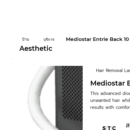
Mediostar Entrie Back 10
บ้าน
บริการ
Aesthetic
Hair Removal La
Mediostar E
This advanced diod
unwanted hair whil
results with comfor
ส