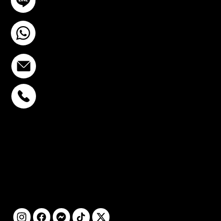
@YourSTC
+6693-809-6721
info@stcstemcell.com
พหลโยธิน 32
+6693-809-6721
สุขุมวิท 39
+6681-950-9197
เซ็นจูรี่ อนุสาวรีย์ฯ
+6699-892-9197
ติดตามเรา