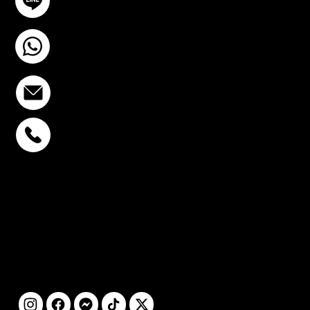
@YourSTC
+6693-809-6721
info@stcstemcell.com
พหลโยธิน 32
+6693-809-6721
สุขุมวิท 39
+6681-950-9197
เซ็นจูรี่ อนุสาวรีย์ฯ
+6699-892-9197
ติดตามเรา