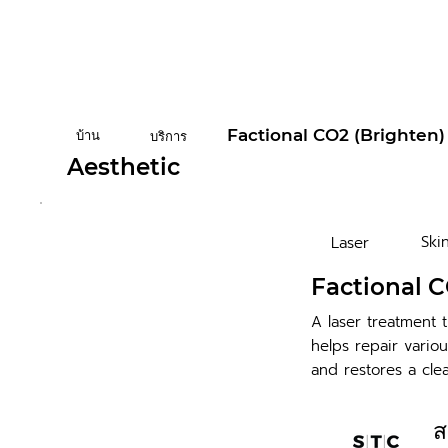
Factional CO2 (Brighten)
บ้าน
บริการ
Aesthetic
Ski
Laser
Factional C
A laser treatment t
helps repair vario
and restores a cle
ส