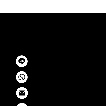
ปรึกษาฟรี
ติดต่อเรา
@YourSTC
+6693-809-6721
info@stcstemcell.com