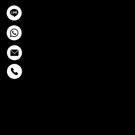
@YourSTC
+6693-809-6721
info@stcstemcell.com
พหลโยธิน 32
+6693-809-6721
สุขุมวิท 39
+6681-950-9197
เซ็นจูรี่ อนุสาวรีย์ฯ
+6699-892-9197
ติดตามเรา