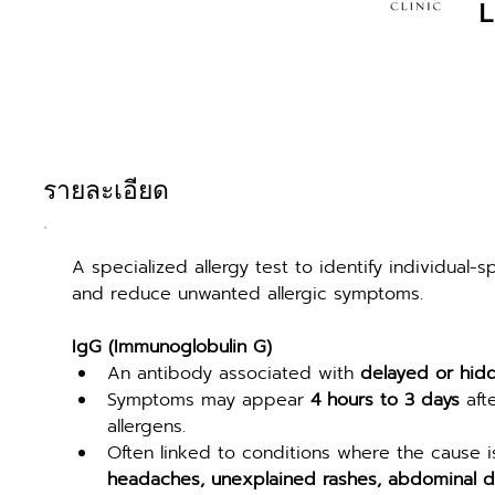
L
รายละเอียด
A specialized allergy test to identify individual-s
and reduce unwanted allergic symptoms.
IgG (Immunoglobulin G)
An antibody associated with 
delayed or hidd
Symptoms may appear 
4 hours to 3 days
 aft
allergens.
Often linked to conditions where the cause 
headaches, unexplained rashes, abdominal dis