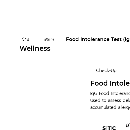
Food Intolerance Test (I
บ้าน
บริการ
Wellness
Check-Up
Food Intole
IgG Food Intoleran
Used to assess del
accumulated allerg
ส