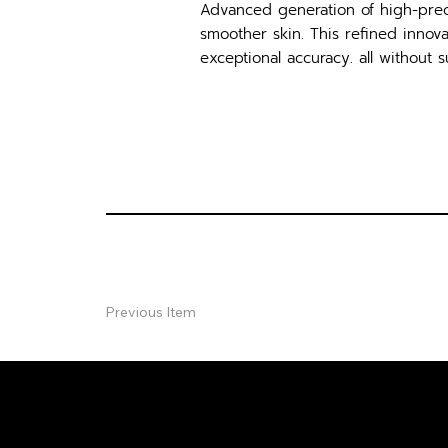
Advanced generation of high-precis
smoother skin. This refined innova
exceptional accuracy. all without s
Previous Item
ปรึกษาฟรี