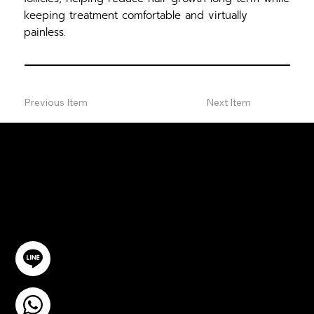
keeping treatment comfortable and virtually
painless.
Previous Item
Next Item
ปรึกษาฟรี
ติดต่อเรา
@YourSTC
+6693-809-6721