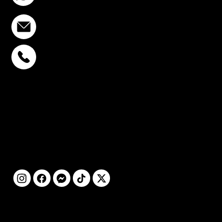
info@stcstemcell.com
พหลโยธิน 32
+6693-809-6721
สุขุมวิท 39
+6681-950-9197
เซ็นจูรี่ อนุสาวรีย์ฯ
+6699-892-9197
ติดตามเรา
©2025 โดย STC
CLINIC สงวนลิขสิทธิ์ทุก