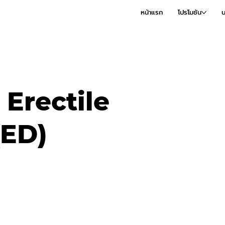
หน้าแรก
โปรโมชัน
บ
 Erectile
(ED)