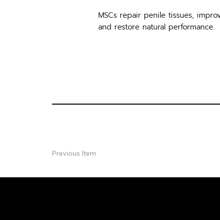
MSCs repair penile tissues, improv
and restore natural performance.
Previous Item
ปรึกษาฟรี