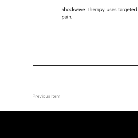
Shockwave Therapy uses targeted 
pain.
Previous Item
ปรึกษาฟรี