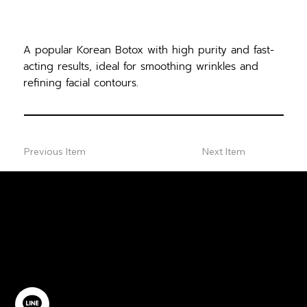
A popular Korean Botox with high purity and fast-
acting results, ideal for smoothing wrinkles and
refining facial contours.
Previous Item
Next Item
ปรึกษาฟรี
ติดต่อเรา
@YourSTC