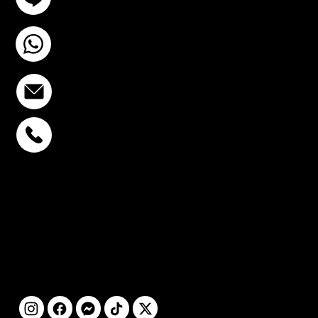
+6693-809-6721
info@stcstemcell.com
พหลโยธิน 32
+6693-809-6721
สุขุมวิท 39
+6681-950-9197
เซ็นจูรี่ อนุสาวรีย์ฯ
+6699-892-9197
ติดตามเรา