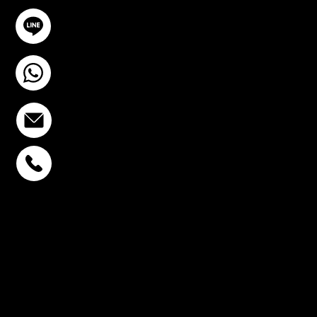
@YourSTC
+6693-809-6721
info@stcstemcell.com
พหลโยธิน 32
+6693-809-6721
สุขุมวิท 39
+6681-950-9197
เซ็นจูรี่ อนุสาวรีย์ฯ
+6699-892-9197
ติดตามเรา