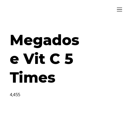
Megados
e Vit C 5
Times
4,455