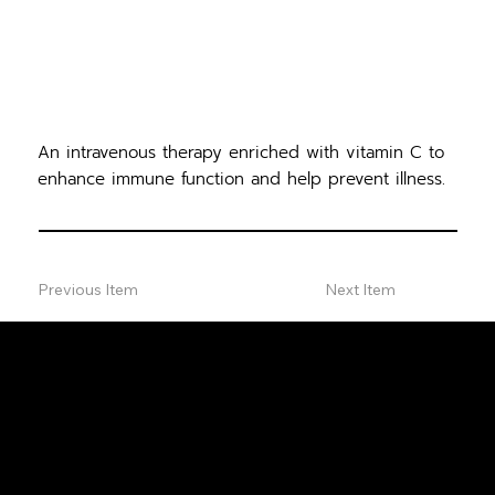
An intravenous therapy enriched with vitamin C to
enhance immune function and help prevent illness.
Previous Item
Next Item
ปรึกษาฟรี
ติดต่อเรา