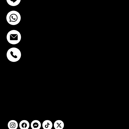
+6693-809-6721
info@stcstemcell.com
พหลโยธิน 32
+6693-809-6721
สุขุมวิท 39
+6681-950-9197
เซ็นจูรี่ อนุสาวรีย์ฯ
+6699-892-9197
ติดตามเรา