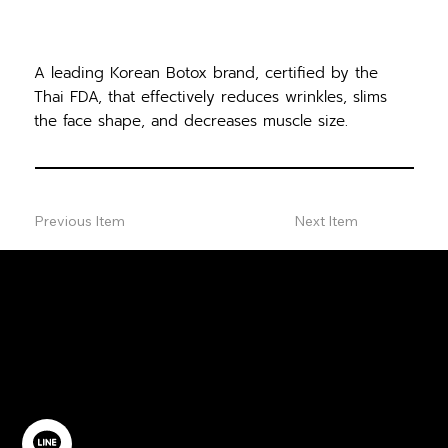
A leading Korean Botox brand, certified by the
Thai FDA, that effectively reduces wrinkles, slims
the face shape, and decreases muscle size.
Previous Item
Next Item
ปรึกษาฟรี
ติดต่อเรา
@YourSTC