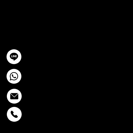
ปรึกษาฟรี
ติดต่อเรา
@YourSTC
+6693-809-6721
info@stcstemcell.com
พหลโยธิน 32
+6693-809-6721
สุขุมวิท 39