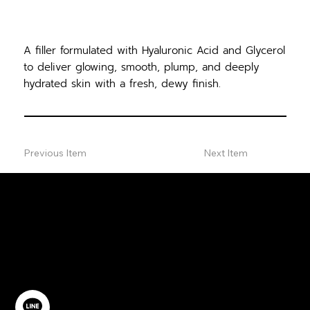
A filler formulated with Hyaluronic Acid and Glycerol
to deliver glowing, smooth, plump, and deeply
hydrated skin with a fresh, dewy finish.
Previous Item
Next Item
ปรึกษาฟรี
ติดต่อเรา
@YourSTC