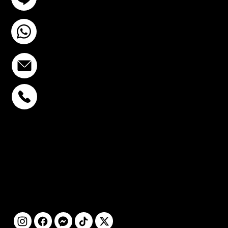
+6693-809-6721
info@stcstemcell.com
พหลโยธิน 32
+6693-809-6721
สุขุมวิท 39
+6681-950-9197
เซ็นจูรี่ อนุสาวรีย์ฯ
+6699-892-9197
ติดตามเรา